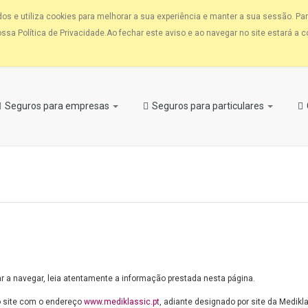
 e utiliza cookies para melhorar a sua experiência e manter a sua sessão. Par
sa Política de Privacidade.Ao fechar este aviso e ao navegar no site estará a co
Seguros para empresas
Seguros para particulares
r a navegar, leia atentamente a informação prestada nesta página.
lo site com o endereço
www.mediklassic.pt
, adiante designado por site da Medikl