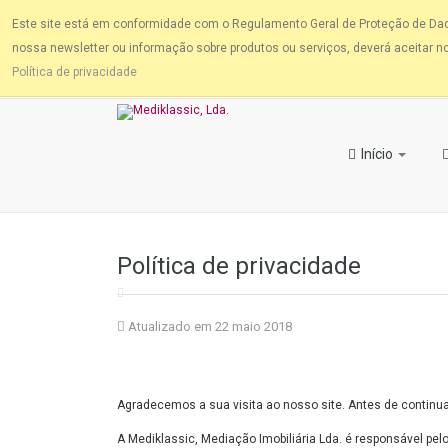
Este site está em conformidade com o Regulamento Geral de Proteção de Dados
nossa newsletter ou informação sobre produtos ou serviços, deverá aceitar nos
Política de privacidade
Início
Política de privacidade
Atualizado em 22 maio 2018
Agradecemos a sua visita ao nosso site. Antes de continua
A Mediklassic, Mediação Imobiliária Lda. é responsável pe