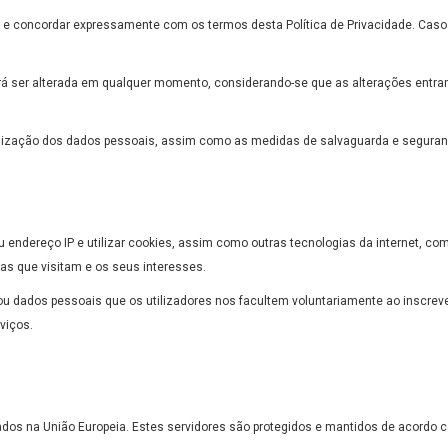
 lido e concordar expressamente com os termos desta Política de Privacidade. Caso
erá ser alterada em qualquer momento, considerando-se que as alterações entram 
utilização dos dados pessoais, assim como as medidas de salvaguarda e segur
u endereço IP e utilizar cookies, assim como outras tecnologias da internet, c
nas que visitam e os seus interesses.
u dados pessoais que os utilizadores nos facultem voluntariamente ao inscrever
viços.
dos na União Europeia. Estes servidores são protegidos e mantidos de acordo 