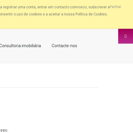
Fechar
a registrar uma conta, entrar em contacto connosco, subscrever a
nsentir o uso de cookies e a aceitar a nossa Política de Cookies.
Consultoria imobiliária
Contacte-nos
assic.