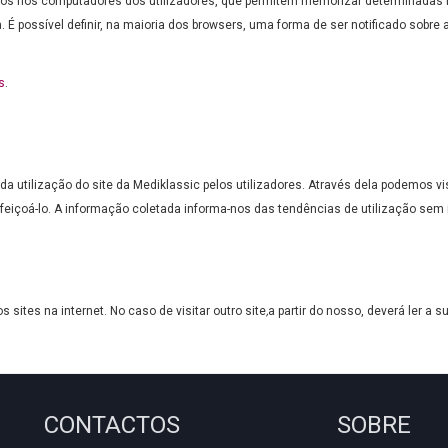
os nos computadores dos utilizadores, que permitem memorizar determinadas inf
 possível definir, na maioria dos browsers, uma forma de ser notificado sobre 
s
.
a utilização do site da Mediklassic pelos utilizadores. Através dela podemos v
eiçoá-lo. A informação coletada informa-nos das tendências de utilização sem id
 sites na internet. No caso de visitar outro site
,
a partir do nosso, deverá ler a s
CONTACTOS
SOBRE