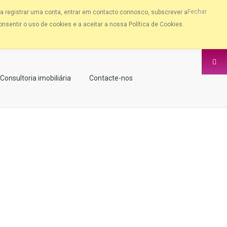
Fechar
a registrar uma conta, entrar em contacto connosco, subscrever a
nsentir o uso de cookies e a aceitar a nossa Política de Cookies.
Consultoria imobiliária
Contacte-nos